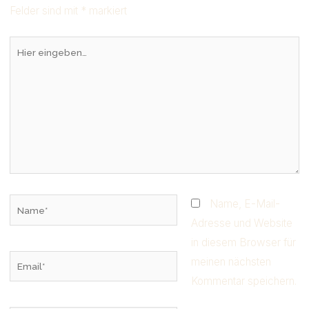
Felder sind mit
*
markiert
H
i
e
r
e
i
n
g
e
b
e
n
N
Name, E-Mail-
…
a
Adresse und Website
m
in diesem Browser für
E
e
meinen nächsten
m
*
Kommentar speichern.
a